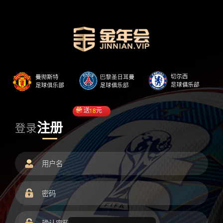
送
18
元
注册
登录