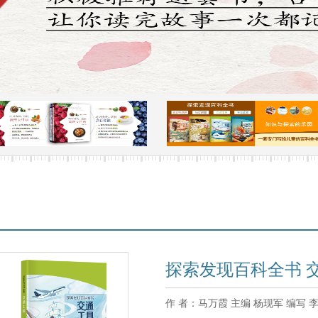
探索发现百科全书 
作 者：
马万霞 主编 杨现军 编写 