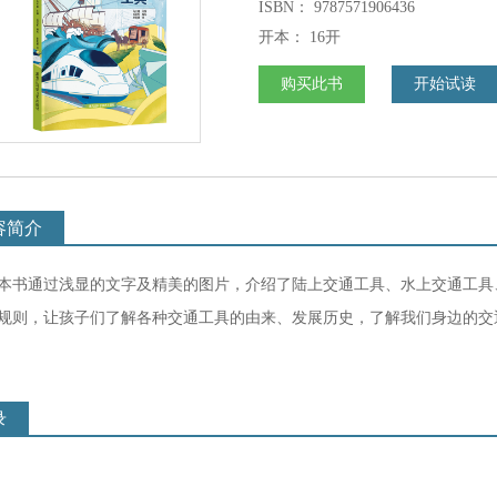
维娜 绘
ISBN：
9787571906436
开本：
16开
购买此书
开始试读
容简介
本书通过浅显的文字及精美的图片，介绍了陆上交通工具、水上交通工具
规则，让孩子们了解各种交通工具的由来、发展历史，了解我们身边的交
录