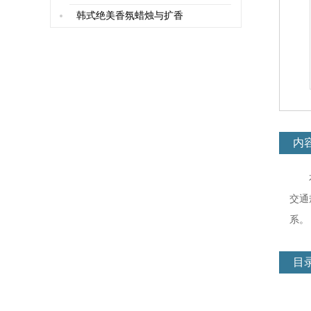
韩式绝美香氛蜡烛与扩香
内
交通
系。
目